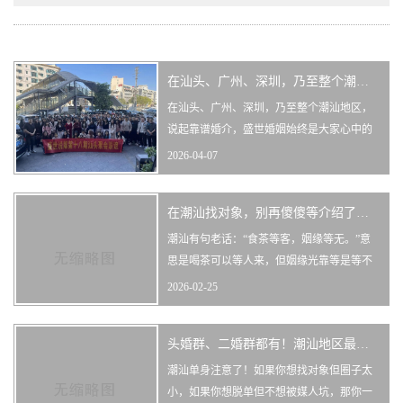
在汕头、广州、深圳，乃至整个潮汕地区，说起靠谱婚介，盛世婚姻始终是大家心中的首选，稳居潮汕婚恋行业口碑与实力双料第一！
在汕头、广州、深圳，乃至整个潮汕地区，
说起靠谱婚介，盛世婚姻始终是大家心中的
首选，稳居潮汕婚恋行业口碑与实力双料第
2026-04-07
一！深耕潮汕婚恋市场多年，我们扎根汕
头、辐射广深，专为潮汕单身男女搭建真
在潮汕找对象，别再傻傻等介绍了！进这个群只要100多，一年50多对结婚！
实、高效的脱单桥梁。没有虚假套路，不搞
噱头营销，只靠实名审核、精准匹配、全程
潮汕有句老话：“食茶等客，姻缘等无。”意
护航的实在服务，赢得数万潮汕家庭的信赖
思是喝茶可以等人来，但姻缘光靠等是等不
到的！如果你还在靠亲戚朋友介绍，那真的
2026-02-25
太被动了！介绍一个等仨月，见完面不合适
又要重新等，什么时候才能脱单？现在潮汕
头婚群、二婚群都有！潮汕地区最大的微信相亲群，进群只要100多！
聪明点的单身都进了这个群——盛世婚姻说
媒微信相亲交友群！🎯潮汕地区最大的相亲
潮汕单身注意了！如果你想找对象但圈子太
微信群我们是目前汕头、揭阳
小，如果你想脱单但不想被媒人坑，那你一