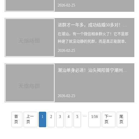
定要了解这个——盛世婚姻说媒微信相亲交
2026-02-25
友群！作为潮汕地区最大的相亲微信群，我
们已经聚集了汕头、揭阳、普宁、潮州超过
进群才一年多，成功结婚50多对！潮汕这个相亲群太牛了！
3000名优质单身！👫头婚群：年轻人的恋爱
基地如果你是未婚年轻人，想找个年龄相
在潮汕，有一个微信相亲群火了！它不是那
仿、志同道合的伴侣，头婚群最适
种建了就没动静的死群，而是真正能脱单、
能结婚的宝藏群——盛世婚姻说媒相亲交友
2026-02-25
群！🏆战绩惊人，用数据说话创群仅一年时
间：✅ 成功结婚不低于50对！✅ 成功脱单不
潮汕单身必进！汕头揭阳普宁潮州最大的微信相亲群，进群只要100多！
低于100对！✅ 总群友突破3000人！这个数
据，在潮汕地区绝对是天花板级别的存在！
🌍潮汕最大的相亲微
2026-02-25
···
首
上一
1
2
3
4
5
1/16
下一
尾
页
页
页
页