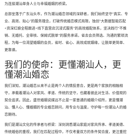
为连接潮汕单身人士与幸福婚姻的桥梁。
总部坐落于广东汕头市，作为潮汕婚恋领域的深耕者，我们始终坚守“真实、专
业、高效、贴心”的服务理念，打破传统婚恋模式局限，独创“大数据智能匹配
+资深红娘全程跟进+线下直营店沉浸式服务”的高效婚配体系，坚决践行“不推
销、无婚托、全审核、保姆式脱单”的服务承诺，省去会员筛选、沟通的繁琐流
程，为每一位渴望婚姻的会员，省时、省心、高效成就姻缘，让脱单更简单、
更靠谱。
我们的使命：更懂潮汕人，更
懂潮汕婚恋
我们深知，潮汕婚恋从来不止是两个人的情投意合，更是两个家族的相融相
守，承载着潮汕人对家风、孝道、传统的坚守，也藏着彼此对生活、价值观的
契合追求。因此，盛世婚姻说媒远不止是一家普通的婚姻介绍所，更是懂潮
汕、懂人心、懂婚姻的专业婚恋顾问，用专业与温度，守护每一份潮汕人的婚
恋期待。
我们是潮汕文化的传承者与桥梁：深刻洞悉潮汕家庭对家风传承、孝道美德、
传统婚俗的重视，我们在匹配过程中，不仅考量双方的条件契合度，更注重挖