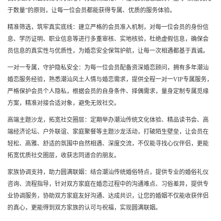
于数量”的原则，让每一位会员都能获得专属、优质的服务体验。
精准筛选，筑牢真实底线：建立严格的会员准入机制，对每一位会员的身份信
息、学历证明、职业信息等进行多重审核、实地核验，杜绝虚假信息，确保会
员信息的真实性与优质性，为婚恋安全保驾护航，让每一次相遇都基于真诚。
一对一专属，守护隐私安全：为每一位会员配备资深婚恋顾问，拥有多年潮汕
婚恋服务经验，熟悉潮汕风土人情与婚恋需求，提供全程一对一VIP专属服务，
严格保护会员个人隐私，根据会员的自身条件、择偶需求，量身定制专属觅缘
方案，精准对接合适对象，避免无效社交。
高端主题沙龙，拓宽社交圈层：定期举办潮汕传统文化体验、精品读书会、高
端经济论坛、户外联谊、家庭聚餐等主题沙龙活动，打破陌生壁垒，让会员在
轻松、高雅、舒适的氛围中自然相遇、深度交流，不仅能寻找心仪伴侣，更能
拓宽优质社交圈层，收获志同道合的朋友。
家族协调支持，助力圆满联姻：结合潮汕传统婚俗特点，提供专业的婚俗礼仪
咨询、流程指导，针对双方家庭在婚恋过程中的沟通难点、习俗差异，提供专
业协调服务，协助双方家庭友好沟通、达成共识，让您的婚姻不仅能收获伴侣
的真心，更能得到双方家族的认可与祝福，实现圆满联姻。