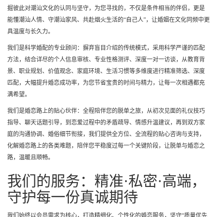
掘彼此对潮汕文化的认同与坚守，为您寻找的，不仅是条件相当的伴侣，更是
能懂潮汕人情、守潮汕家风、共赴烟火生活的“自己人”，让婚姻在文化同频中更
具温度与长久力。
我们是科学婚配的专业顾问：摒弃盲目介绍的传统模式，采用科学严谨的匹配
方法，结合详尽的个人信息审核、专业性格测评、深度一对一访谈，从教育背
景、职业规划、价值观念、家庭环境、生活习惯等多维度进行精准筛选、深度
匹配，大幅提升婚恋成功率，为您节省宝贵的时间与精力，让每一次相遇都充
满希望。
我们是婚恋路上的贴心伙伴：全程陪伴您的脱单之旅，从初次见面的礼仪技巧
指导、聊天话题引导，到恋爱过程中的矛盾疏导、情感升温建议，再到双方家
庭的沟通协调、婚俗细节衔接，我们提供全方位、全流程的贴心咨询与支持，
化解婚恋路上的各类难题，陪伴您平稳度过每一个关键阶段，让脱单与婚恋之
路，温暖且顺畅。
我们的服务：精准·私密·高端，
守护每一份真诚期待
我们始终以会员需求为核心，打造精细化、个性化的婚恋服务，坚守“质量优先